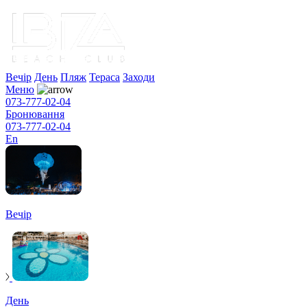
Вечір
День
Пляж
Тераса
Заходи
Меню
073-777-02-04
Бронювання
073-777-02-04
En
Вечір
День