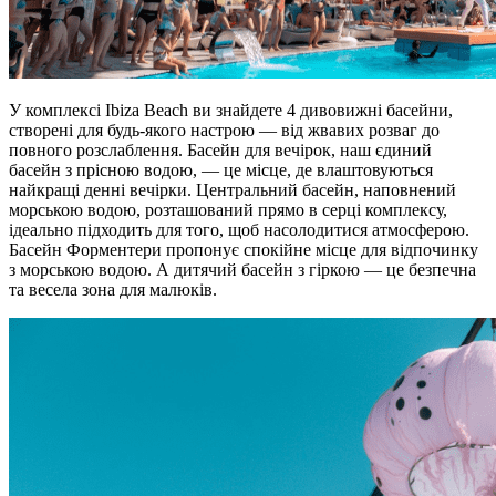
У комплексі Ibiza Beach ви знайдете 4 дивовижні басейни,
створені для будь-якого настрою — від жвавих розваг до
повного розслаблення. Басейн для вечірок, наш єдиний
басейн з прісною водою, — це місце, де влаштовуються
найкращі денні вечірки. Центральний басейн, наповнений
морською водою, розташований прямо в серці комплексу,
ідеально підходить для того, щоб насолодитися атмосферою.
Басейн Форментери пропонує спокійне місце для відпочинку
з морською водою. А дитячий басейн з гіркою — це безпечна
та весела зона для малюків.