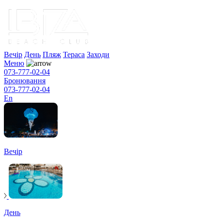
Вечір
День
Пляж
Тераса
Заходи
Меню
073-777-02-04
Бронювання
073-777-02-04
En
Вечір
День