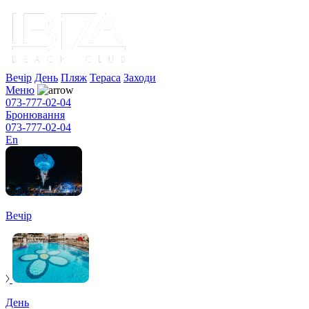
Вечір
День
Пляж
Тераса
Заходи
Меню
073-777-02-04
Бронювання
073-777-02-04
En
Вечір
День