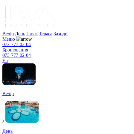
Вечір
День
Пляж
Тераса
Заходи
Меню
073-777-02-04
Бронювання
073-777-02-04
En
Вечір
День